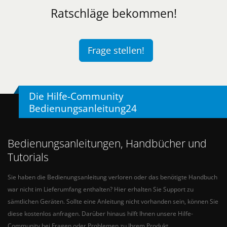
Ratschläge bekommen!
Frage stellen!
Die Hilfe-Community
Bedienungsanleitung24
Bedienungsanleitungen, Handbücher und
Tutorials
Sie haben die Bedienungsanleitung verloren oder das benötigte Handbuch
war nicht im Lieferumfang enthalten? Hier erhalten Sie Support zu
sämtlichen Geräten. Sollte eine Anleitung nicht vorhanden sein, können Sie
diese kostenlos anfragen. Darüber hinaus hilft Ihnen unsere Hilfe-
Community bei Fragen oder Problemen zu Ihrem Produkt.