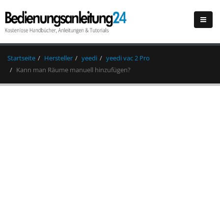
Startseite
Hersteller
yeedi
yeedi vac 2 Pro
Kann man Räume manuell hinzufügen?