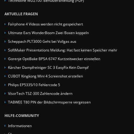
Technoline WD2100: Benutzeranleitung (PDF)
AKTUELLE FRAGEN
Fairphone 4 Videos werden nicht gespeichert
Ultimate Ears WonderBoom Zwei Boxen koppeln
Scheppach PLT3000 Geht bei Vollgas aus
SoftMaker Presentations Meldung: Hat fast keinen Speicher mehr
Gorenje OptiBake BPSA 6747 Kurzzeitwecker einstellen
Kärcher Dampfreiniger SC 3 EasyFix Kein Dampf
CUBOT Kingkong Mini 4 Screenshot erstellen
Philips EP5335/10 Fehlercode 5
VisorTech TSZ-300 Zahlencode ändern
TABWEE T80 PIN der Bildschirmsperre vergessen
HILFE-COMMUNITY
Informationen