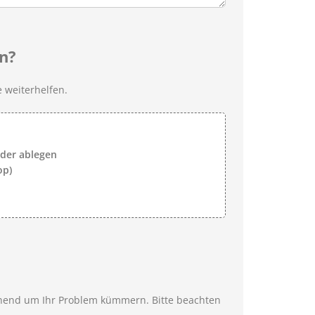
n?
 weiterhelfen.
lder ablegen
op)
ehend um Ihr Problem kümmern. Bitte beachten