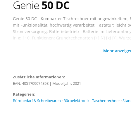
Genie
50 DC
Genie 50 DC - Kompakter Tischrechner mit angewinkeltem, 8
mit Funktionalität, hochwertig verarbeitet. Tastatur: leich
Stromversorgung: Batteriebetrieb - Batterie im Lieferumfang
in g: 110. Funktionen: Grundrechenarten [+] [-] [x] [/], Wu
Taste [+/-], 4-Tasten-Speicher [M+] [M-] [MR] [MC], Löschung:
Mehr anzeig
Zusätzliche Informationen:
EAN: 4051709074898
|
Modelljahr: 2021
Kategorien:
Bürobedarf & Schreibwaren
·
Büroelektronik
·
Taschenrechner
·
Stan