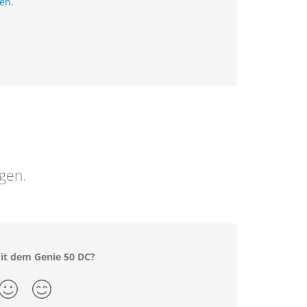
ien
.
ngen.
mit dem Genie 50 DC?