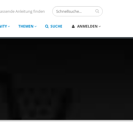
assende Anleitung finden
ITY
THEMEN
SUCHE
ANMELDEN