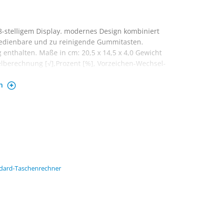
-stelligem Display. modernes Design kombiniert
t bedienbare und zu reinigende Gummitasten.
 enthalten. Maße in cm: 20,5 x 14,5 x 4,0 Gewicht
rzelberechnung [√],Prozent [%], Vorzeichen-Wechsel-
 letzter Eintrag [CE].
en
dard-Taschenrechner