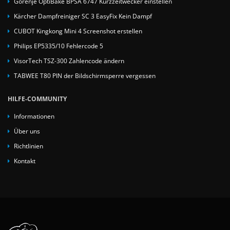
Gorenje OptiBake BPSA 6747 Kurzzeitwecker einstellen
Kärcher Dampfreiniger SC 3 EasyFix Kein Dampf
CUBOT Kingkong Mini 4 Screenshot erstellen
Philips EP5335/10 Fehlercode 5
VisorTech TSZ-300 Zahlencode ändern
TABWEE T80 PIN der Bildschirmsperre vergessen
HILFE-COMMUNITY
Informationen
Über uns
Richtlinien
Kontakt