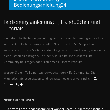
Bedienungsanleitung24
Bedienungsanleitungen, Handbücher und
Tutorials
Sie haben die Bedienungsanleitung verloren oder das benötigte Handbuch
war nicht im Lieferumfang enthalten? Hier erhalten Sie Support zu
sämtlichen Geräten. Sollte eine Anleitung nicht vorhanden sein, können Sie
diese kostenlos anfragen. Darüber hinaus hilft Ihnen unsere Hilfe-
Community bei Fragen oder Problemen zu Ihrem Produkt.
Werden Sie ein Teil einer täglich wachsenden Hilfe-Community! Die
Mitgliedschaft ist selbstverständlich kostenlos und unverbindlich.
Zur
Community
NEUE ANLEITUNGEN
Ultimate Ears WonderBoom: Zwei WonderBoom-Lautsprecher koppeln