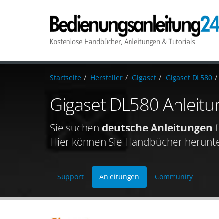
Startseite
Hersteller
Gigaset
Gigaset DL580
Gigaset DL580 Anleit
Sie suchen
deutsche Anleitungen
f
Hier können Sie Handbücher herunterl
Support
Anleitungen
Community