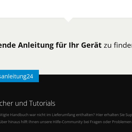
ende Anleitung für Ihr Gerät
zu finde
sanleitung24
her und Tutorials
tigte Handbuch war nicht im Lieferumfang enthalten? Hier erhalten Sie Supp
rüber hinaus hilft Ihnen unsere Hilfe-Community bei Fragen oder Problemen