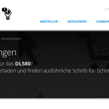
P
HERSTELLER
KATEGORIEN
COMMUN
Anleitungen
ungen
ür das
DL580
?
aden und finden ausführliche Schritt-für-Schrit