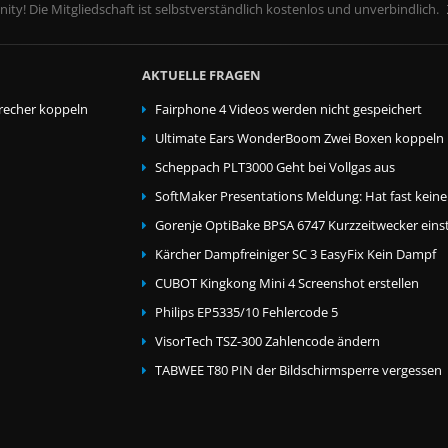
ity! Die Mitgliedschaft ist selbstverständlich kostenlos und unverbindlich.
AKTUELLE FRAGEN
echer koppeln
Fairphone 4 Videos werden nicht gespeichert
Ultimate Ears WonderBoom Zwei Boxen koppeln
Scheppach PLT3000 Geht bei Vollgas aus
SoftMaker Presentations Meldung: Hat fast kein
Gorenje OptiBake BPSA 6747 Kurzzeitwecker einst
Kärcher Dampfreiniger SC 3 EasyFix Kein Dampf
CUBOT Kingkong Mini 4 Screenshot erstellen
Philips EP5335/10 Fehlercode 5
VisorTech TSZ-300 Zahlencode ändern
TABWEE T80 PIN der Bildschirmsperre vergessen