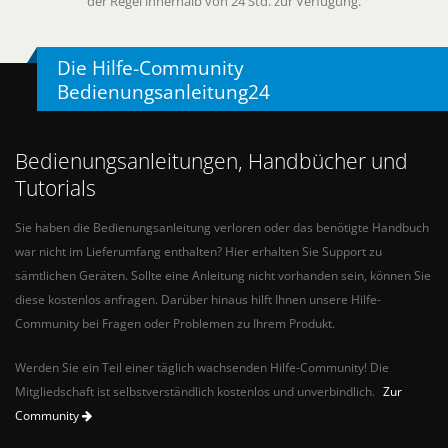
der Regel innerhalb von 24 Std. zur Verfügung.
Die Hilfe-Community
Bedienungsanleitung24
Bedienungsanleitungen, Handbücher und
Tutorials
Sie haben die Bedienungsanleitung verloren oder das benötigte Handbuch
war nicht im Lieferumfang enthalten? Hier erhalten Sie Support zu
sämtlichen Geräten. Sollte eine Anleitung nicht vorhanden sein, können Sie
diese kostenlos anfragen. Darüber hinaus hilft Ihnen unsere Hilfe-
Community bei Fragen oder Problemen zu Ihrem Produkt.
Werden Sie ein Teil einer täglich wachsenden Hilfe-Community! Die
Mitgliedschaft ist selbstverständlich kostenlos und unverbindlich.
Zur
Community