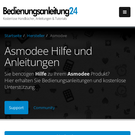
Startseite
Hersteller
Asmodee
Asmodee Hilfe und
Anleitungen
Sie benötigen
Hilfe
zu Ihrem
Asmodee
Produkt?
Hier erhalten Sie Bedienungsanleitungen und kostenlose
Unterstützung.
Support
Community