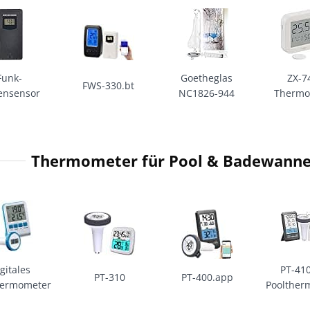
Funk-
Goetheglas
ZX-7
FWS-330.bt
ensensor
NC1826-944
Thermo
Thermometer für Pool & Badewanne
gitales
PT-41
PT-310
PT-400.app
hermometer
Poolther