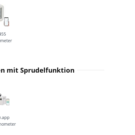
455
meter
n mit Sprudelfunktion
0.app
mometer