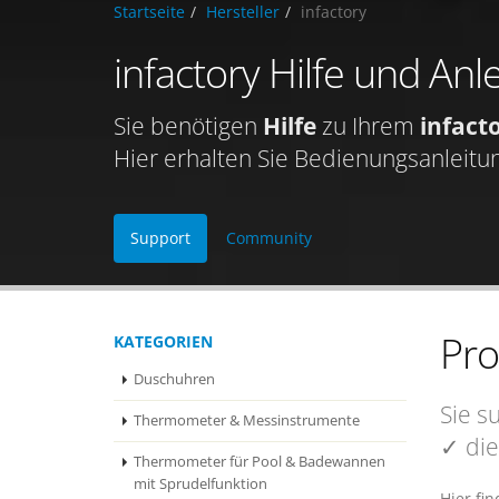
Startseite
Hersteller
infactory
infactory Hilfe und Anl
Sie benötigen
Hilfe
zu Ihrem
infact
Hier erhalten Sie Bedienungsanleitu
Support
Community
Pr
KATEGORIEN
Duschuhren
Sie s
Thermometer & Messinstrumente
✓ die
Thermometer für Pool & Badewannen
mit Sprudelfunktion
Hier fi