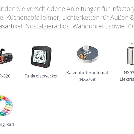
finden Sie verschiedene Anleitungen für infacto
, Küchenabfalleimer, Lichterketten für Außen &
asartikel, Nostalgieradios, Wanduhren, sowie fü
Katzenfutterautomat
NX97
R-320
Funkreisewecker
(NX5768)
Elektri
Mülle
ing-Rad