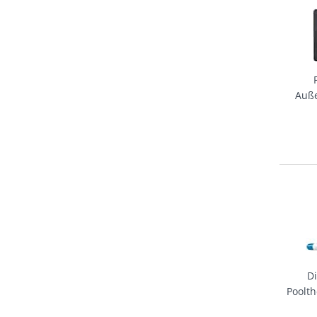
Auß
Di
Poolt