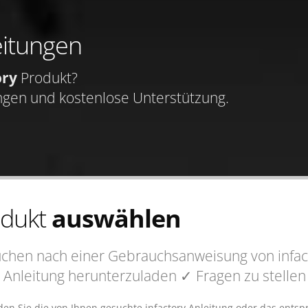
eitungen
ory
Produkt?
ngen und kostenlose Unterstützung.
odukt
auswählen
uchen nach einer Gebrauchsanweisung von infac
 Anleitung
herunterzuladen
✓ Fragen
zu stelle
nden Sie die von Ihnen gesuchte infactory Anleitung oder das ent