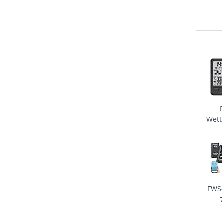
Wett
FWS-