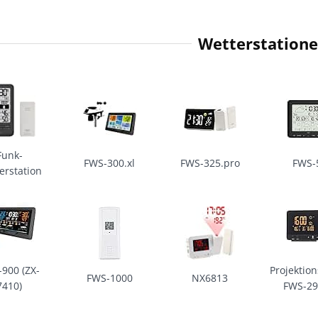
Wetterstation
Funk-
FWS-300.xl
FWS-325.pro
FWS-
erstation
900 (ZX-
Projektio
FWS-1000
NX6813
7410)
FWS-29