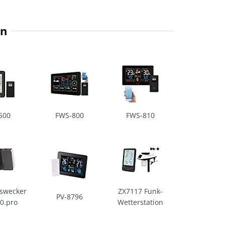
en
500
FWS-800
FWS-810
nswecker
ZX7117 Funk-
PV-8796
0.pro
Wetterstation