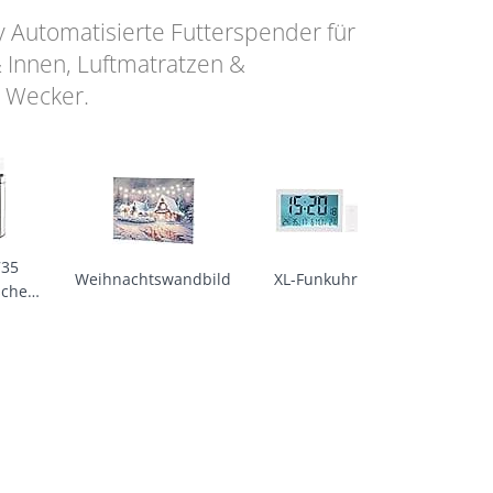
ry Automatisierte Futterspender für
 Innen, Luftmatratzen &
r Wecker.
35
Weihnachtswandbild
XL-Funkuhr
scher
imer