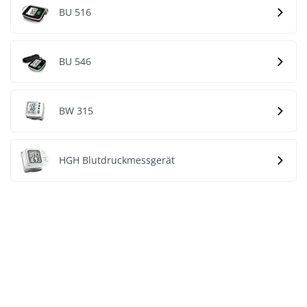
BU 516
BU 546
BW 315
HGH Blutdruckmessgerät