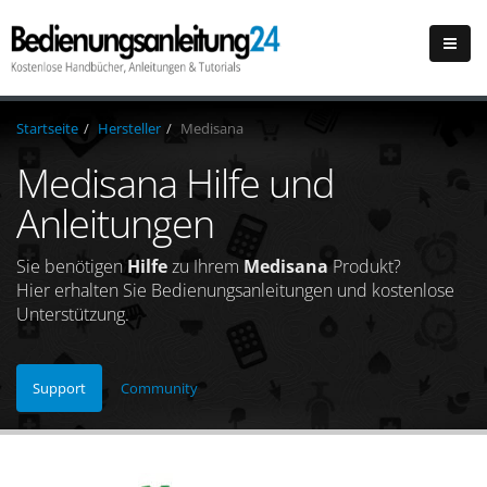
Startseite
Hersteller
Medisana
Medisana Hilfe und
Anleitungen
Sie benötigen
Hilfe
zu Ihrem
Medisana
Produkt?
Hier erhalten Sie Bedienungsanleitungen und kostenlose
Unterstützung.
Support
Community