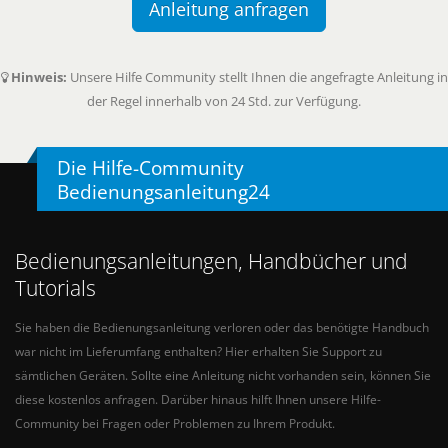
Anleitung anfragen
Hinweis:
Unsere Hilfe Community stellt Ihnen die angefragte Anleitung in
der Regel innerhalb von 24 Std. zur Verfügung.
Die Hilfe-Community
Bedienungsanleitung24
Bedienungsanleitungen, Handbücher und
Tutorials
Sie haben die Bedienungsanleitung verloren oder das benötigte Handbuch
war nicht im Lieferumfang enthalten? Hier erhalten Sie Support zu
sämtlichen Geräten. Sollte eine Anleitung nicht vorhanden sein, können Sie
diese kostenlos anfragen. Darüber hinaus hilft Ihnen unsere Hilfe-
Community bei Fragen oder Problemen zu Ihrem Produkt.