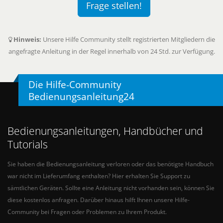
Frage stellen!
Hinweis:
Unsere Hilfe Community stellt registrierten Mitgliedern die
angefragte Anleitung in der Regel innerhalb von 24 Std. zur Verfügung.
Die Hilfe-Community
Bedienungsanleitung24
Bedienungsanleitungen, Handbücher und
Tutorials
Sie haben die Bedienungsanleitung verloren oder das benötigte Handbuch
war nicht im Lieferumfang enthalten? Hier erhalten Sie Support zu
sämtlichen Geräten. Sollte eine Anleitung nicht vorhanden sein, können Sie
diese kostenlos anfragen. Darüber hinaus hilft Ihnen unsere Hilfe-
Community bei Fragen oder Problemen zu Ihrem Produkt.