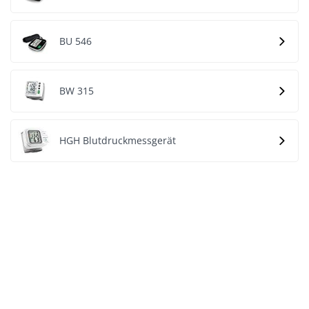
BU 546
BW 315
HGH Blutdruckmessgerät