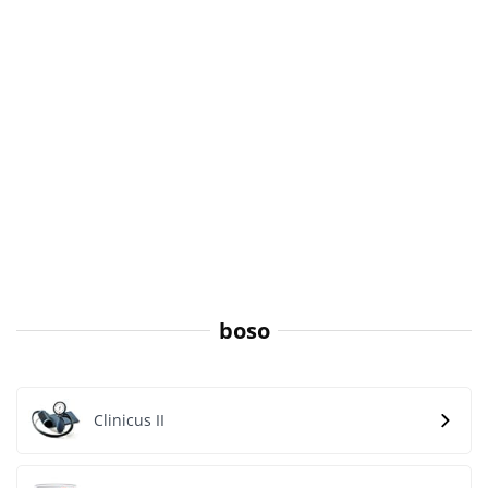
boso
Clinicus II