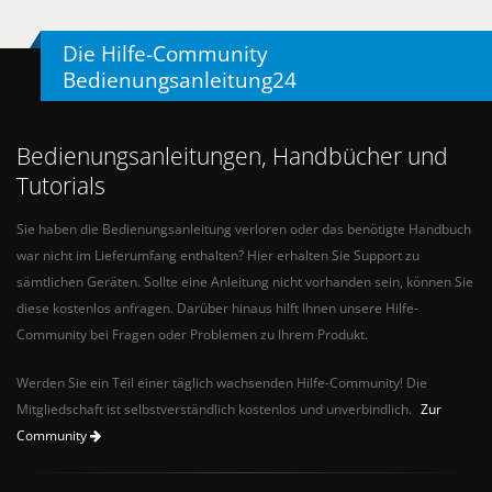
Die Hilfe-Community
Bedienungsanleitung24
Bedienungsanleitungen, Handbücher und
Tutorials
Sie haben die Bedienungsanleitung verloren oder das benötigte Handbuch
war nicht im Lieferumfang enthalten? Hier erhalten Sie Support zu
sämtlichen Geräten. Sollte eine Anleitung nicht vorhanden sein, können Sie
diese kostenlos anfragen. Darüber hinaus hilft Ihnen unsere Hilfe-
Community bei Fragen oder Problemen zu Ihrem Produkt.
Werden Sie ein Teil einer täglich wachsenden Hilfe-Community! Die
Mitgliedschaft ist selbstverständlich kostenlos und unverbindlich.
Zur
Community