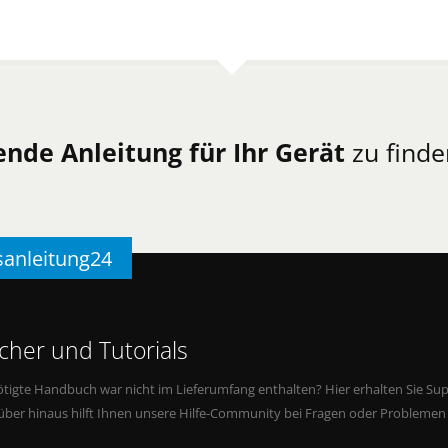
ende Anleitung für Ihr Gerät
zu finde
sanleitung24
her und Tutorials
tigte Handbuch war nicht im Lieferumfang enthalten? Hier erhalten Sie Supp
rüber hinaus hilft Ihnen unsere Hilfe-Community bei Fragen oder Problemen