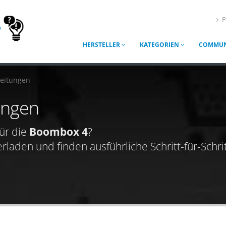
P
HERSTELLER
KATEGORIEN
COMMUN
leitungen
ungen
ür die
Boombox 4
?
aden und finden ausführliche Schritt-für-Schrit