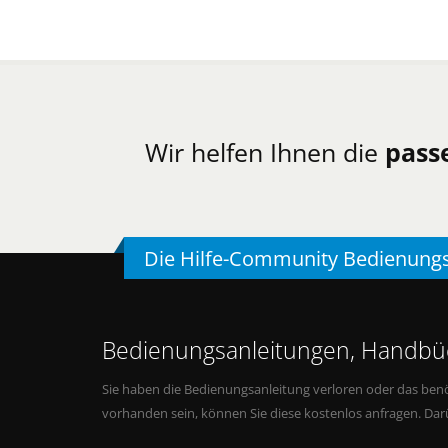
Wir helfen Ihnen die
pass
Die Hilfe-Community Bedienung
Bedienungsanleitungen, Handbüc
Sie haben die Bedienungsanleitung verloren oder das benö
vorhanden sein, können Sie diese kostenlos anfragen. Da