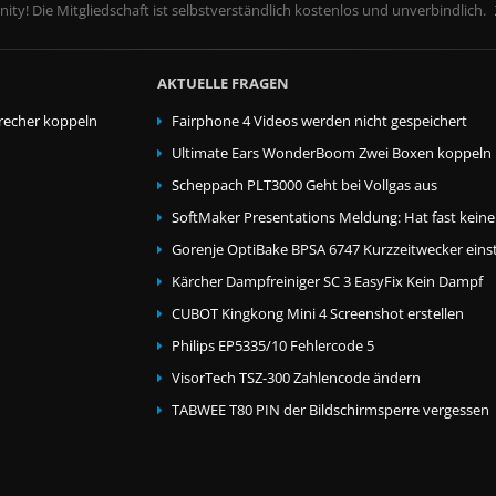
ity! Die Mitgliedschaft ist selbstverständlich kostenlos und unverbindlich.
AKTUELLE FRAGEN
echer koppeln
Fairphone 4 Videos werden nicht gespeichert
Ultimate Ears WonderBoom Zwei Boxen koppeln
Scheppach PLT3000 Geht bei Vollgas aus
SoftMaker Presentations Meldung: Hat fast kein
Gorenje OptiBake BPSA 6747 Kurzzeitwecker einst
Kärcher Dampfreiniger SC 3 EasyFix Kein Dampf
CUBOT Kingkong Mini 4 Screenshot erstellen
Philips EP5335/10 Fehlercode 5
VisorTech TSZ-300 Zahlencode ändern
TABWEE T80 PIN der Bildschirmsperre vergessen