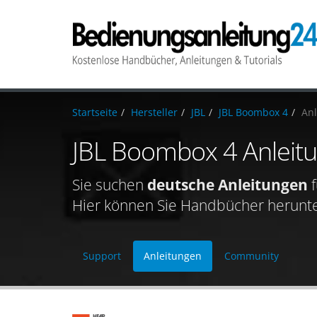
Startseite
Hersteller
JBL
JBL Boombox 4
An
JBL Boombox 4 Anleit
Sie suchen
deutsche Anleitungen
f
Hier können Sie Handbücher herunterl
Support
Anleitungen
Community