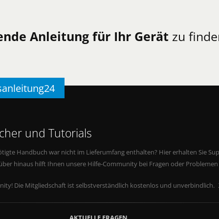
ende Anleitung für Ihr Gerät
zu finde
sanleitung24
her und Tutorials
tigte Handbuch war nicht im Lieferumfang enthalten? Hier erhalten Sie Supp
rüber hinaus hilft Ihnen unsere Hilfe-Community bei Fragen oder Problemen
ity! Die Mitgliedschaft ist selbstverständlich kostenlos und unverbindlich.
AKTUELLE FRAGEN