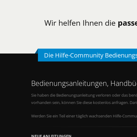
Wir helfen Ihnen die
pass
Die Hilfe-Community Bedienung
Bedienungsanleitungen, Handbüc
Sie haben die Bedienungsanleitung verloren oder das benö
vorhanden sein, können Sie diese kostenlos anfragen. Da
Werden Sie ein Teil einer täglich wachsenden Hilfe-Commun
NEUE ANLEITUNGEN