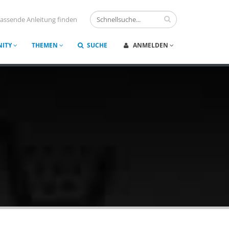
assende Anleitung finden
ITY
THEMEN
SUCHE
ANMELDEN