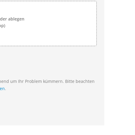
lder ablegen
op)
ehend um Ihr Problem kümmern. Bitte beachten
ien
.