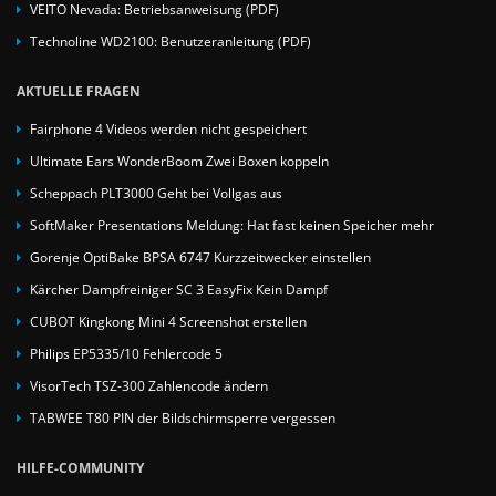
VEITO Nevada: Betriebsanweisung (PDF)
Technoline WD2100: Benutzeranleitung (PDF)
AKTUELLE FRAGEN
Fairphone 4 Videos werden nicht gespeichert
Ultimate Ears WonderBoom Zwei Boxen koppeln
Scheppach PLT3000 Geht bei Vollgas aus
SoftMaker Presentations Meldung: Hat fast keinen Speicher mehr
Gorenje OptiBake BPSA 6747 Kurzzeitwecker einstellen
Kärcher Dampfreiniger SC 3 EasyFix Kein Dampf
CUBOT Kingkong Mini 4 Screenshot erstellen
Philips EP5335/10 Fehlercode 5
VisorTech TSZ-300 Zahlencode ändern
TABWEE T80 PIN der Bildschirmsperre vergessen
HILFE-COMMUNITY