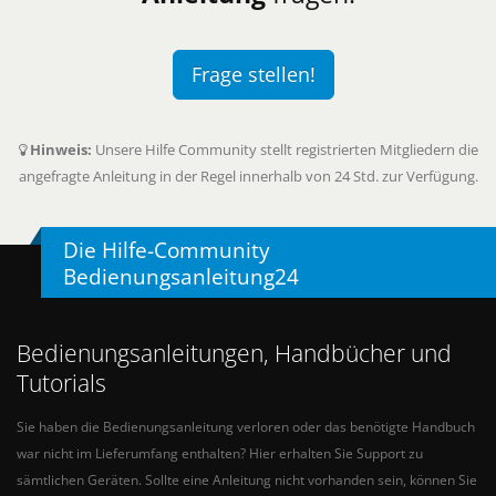
Frage stellen!
Hinweis:
Unsere Hilfe Community stellt registrierten Mitgliedern die
angefragte Anleitung in der Regel innerhalb von 24 Std. zur Verfügung.
Die Hilfe-Community
Bedienungsanleitung24
Bedienungsanleitungen, Handbücher und
Tutorials
Sie haben die Bedienungsanleitung verloren oder das benötigte Handbuch
war nicht im Lieferumfang enthalten? Hier erhalten Sie Support zu
sämtlichen Geräten. Sollte eine Anleitung nicht vorhanden sein, können Sie