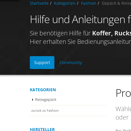
Startseite
Kategorien
Fashion
Gepäck & Reis
Hilfe und Anleitungen 
Sie benötigen Hilfe für
Koffer, Ruck
Hier erhalten Sie Bedienungsanleitu
Support
Community
Pr
KATEGORIEN
Reisegepäck
Wähle
zurück zu Fashion
oder
HERSTELLER
Bei Pro