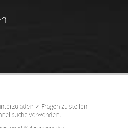
en
nterzuladen
✓ Fragen
zu stellen
Schnellsuche verwenden.
port-Team hilft Ihnen gern weiter.