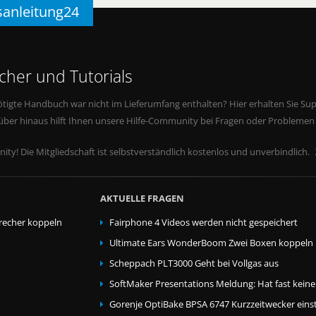
sanleitung24
her und Tutorials
tigte Handbuch war nicht im Lieferumfang enthalten? Hier erhalten Sie Supp
rüber hinaus hilft Ihnen unsere Hilfe-Community bei Fragen oder Problemen
ity! Die Mitgliedschaft ist selbstverständlich kostenlos und unverbindlich.
AKTUELLE FRAGEN
echer koppeln
Fairphone 4 Videos werden nicht gespeichert
Ultimate Ears WonderBoom Zwei Boxen koppeln
Scheppach PLT3000 Geht bei Vollgas aus
SoftMaker Presentations Meldung: Hat fast kein
Gorenje OptiBake BPSA 6747 Kurzzeitwecker einst