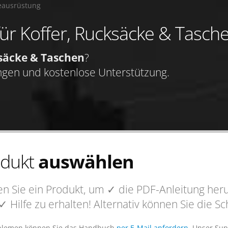
eausrüstung
für Koffer, Rucksäcke & Tasch
säcke & Taschen
?
ngen und kostenlose Unterstützung.
odukt
auswählen
n Sie ein Produkt, um
✓ die PDF-Anleitung
heru
✓ Hilfe
zu erhalten! Alternativ können Sie die 
blemen können Sie das Handbuch
per E-Mail anfordern
. Unser Sup