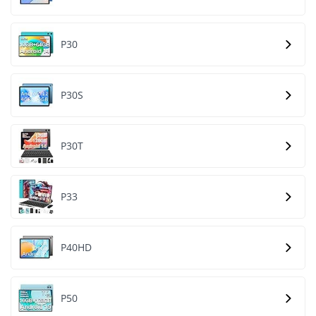
P30
P30S
P30T
P33
P40HD
P50