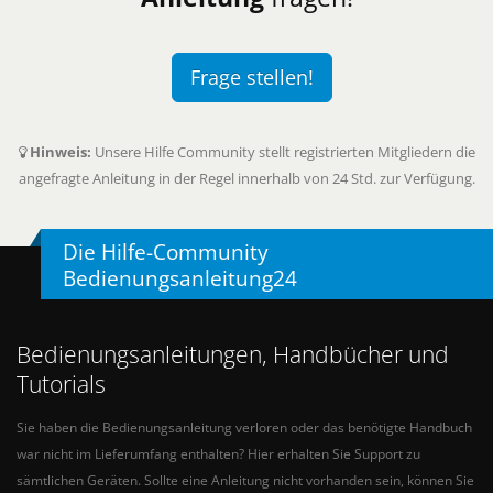
Frage stellen!
Hinweis:
Unsere Hilfe Community stellt registrierten Mitgliedern die
angefragte Anleitung in der Regel innerhalb von 24 Std. zur Verfügung.
Die Hilfe-Community
Bedienungsanleitung24
Bedienungsanleitungen, Handbücher und
Tutorials
Sie haben die Bedienungsanleitung verloren oder das benötigte Handbuch
war nicht im Lieferumfang enthalten? Hier erhalten Sie Support zu
sämtlichen Geräten. Sollte eine Anleitung nicht vorhanden sein, können Sie