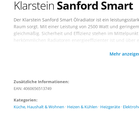
Klarstein
Sanford Smart
Der Klarstein Sanford Smart Ölradiator ist ein leistungssta
Raum sorgt. Mit einer Leistung von 2500 Watt und geringem 
gleichmäßig. Sicherheit und Effizienz stehen im Mittelpunkt
herkömmlichen Radiatoren energieeffizienter ist und über 
Mehr anzeig
Dieses Heizgerät ist mobil und praktisch mit 4 leichtgängi
Dadurch kann die Position des Radiators leicht geändert we
sodass du die Temperatur bequem von deinem Smartphone au
zum Ein- und Ausschalten. Der Heizkörper mit 11 Heizripp
verbesserten Luftzirkulation, um dich an kalten Tagen warm
Zusätzliche Informationen:
EAN: 4060656513749
Kategorien:
Küche, Haushalt & Wohnen
·
Heizen & Kühlen
·
Heizgeräte
·
Elektroh