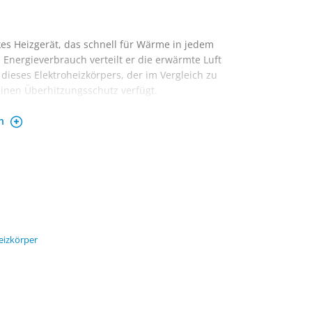
rkes Heizgerät, das schnell für Wärme in jedem
Energieverbrauch verteilt er die erwärmte Luft
 dieses Elektroheizkörpers, der im Vergleich zu
einen Überhitzungsschutz verfügt.
en
gen Bodenrollen und einem langen Stromkabel.
rden. Die Steuerung erfolgt einfach per App,
s einstellen kannst, einschließlich eines Timers
en erwärmt große Räume schnell dank einer
 zu halten.
eizkörper