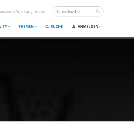
assende Anleitung finden
ITY
THEMEN
SUCHE
ANMELDEN