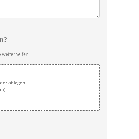
n?
 weiterhelfen.
lder ablegen
op)