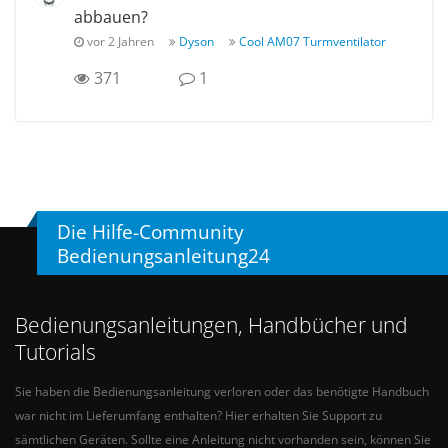
abbauen?
vor 2 Jahren
Dyson
Cool AM07 Turmventilator
371
1
Die Hilfe-Community
Bedienungsanleitung24
Bedienungsanleitungen, Handbücher und
Tutorials
Sie haben die Bedienungsanleitung verloren oder das benötigte Handbuch
war nicht im Lieferumfang enthalten? Hier erhalten Sie Support zu
sämtlichen Geräten. Sollte eine Anleitung nicht vorhanden sein, können Sie