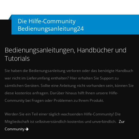
Die Hilfe-Community
Bedienungsanleitung24
Bedienungsanleitungen, Handbücher und
Tutorials
Sie haben die Bedienungsanleitung verloren oder das benötigte Handbuch
war nicht im Lieferumfang enthalten? Hier erhalten Sie Support zu
sämtlichen Geräten. Sollte eine Anleitung nicht vorhanden sein, können Sie
diese kostenlos anfragen. Darüber hinaus hilft Ihnen unsere Hilfe-
Community bei Fragen oder Problemen zu Ihrem Produkt.
Werden Sie ein Teil einer täglich wachsenden Hilfe-Community! Die
Mitgliedschaft ist selbstverständlich kostenlos und unverbindlich.
Zur
Community