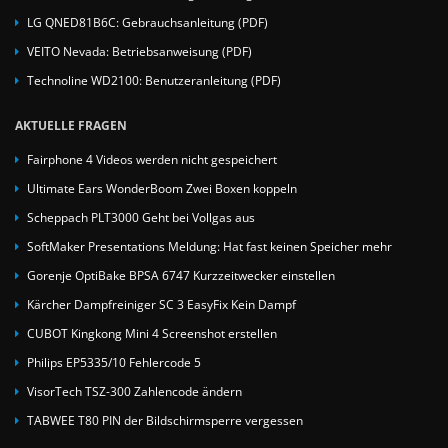
LG QNED81B6C: Gebrauchsanleitung (PDF)
VEITO Nevada: Betriebsanweisung (PDF)
Technoline WD2100: Benutzeranleitung (PDF)
AKTUELLE FRAGEN
Fairphone 4 Videos werden nicht gespeichert
Ultimate Ears WonderBoom Zwei Boxen koppeln
Scheppach PLT3000 Geht bei Vollgas aus
SoftMaker Presentations Meldung: Hat fast keinen Speicher mehr
Gorenje OptiBake BPSA 6747 Kurzzeitwecker einstellen
Kärcher Dampfreiniger SC 3 EasyFix Kein Dampf
CUBOT Kingkong Mini 4 Screenshot erstellen
Philips EP5335/10 Fehlercode 5
VisorTech TSZ-300 Zahlencode ändern
TABWEE T80 PIN der Bildschirmsperre vergessen