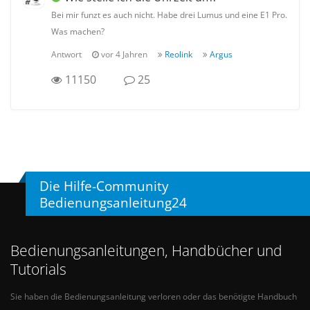
Bei mir funzt es auch nicht. Habe drei Lumus und eine E1 Pro.
Was machen?
Antwort
vor 4 Jahren
Reolink
Argus
11150
25
Die Hilfe-Community
Bedienungsanleitung24
Bedienungsanleitungen, Handbücher und
Tutorials
Sie haben die Bedienungsanleitung verloren oder das benötigte Handbuch