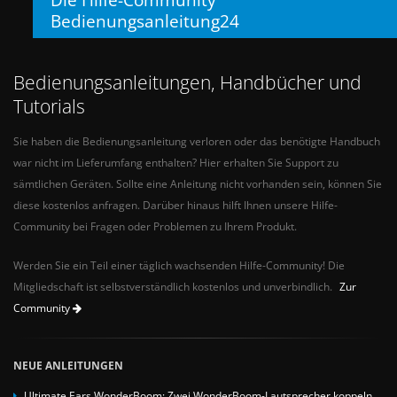
Bedienungsanleitung24
Bedienungsanleitungen, Handbücher und
Tutorials
Sie haben die Bedienungsanleitung verloren oder das benötigte Handbuch
war nicht im Lieferumfang enthalten? Hier erhalten Sie Support zu
sämtlichen Geräten. Sollte eine Anleitung nicht vorhanden sein, können Sie
diese kostenlos anfragen. Darüber hinaus hilft Ihnen unsere Hilfe-
Community bei Fragen oder Problemen zu Ihrem Produkt.
Werden Sie ein Teil einer täglich wachsenden Hilfe-Community! Die
Mitgliedschaft ist selbstverständlich kostenlos und unverbindlich.
Zur
Community
NEUE ANLEITUNGEN
Ultimate Ears WonderBoom: Zwei WonderBoom-Lautsprecher koppeln