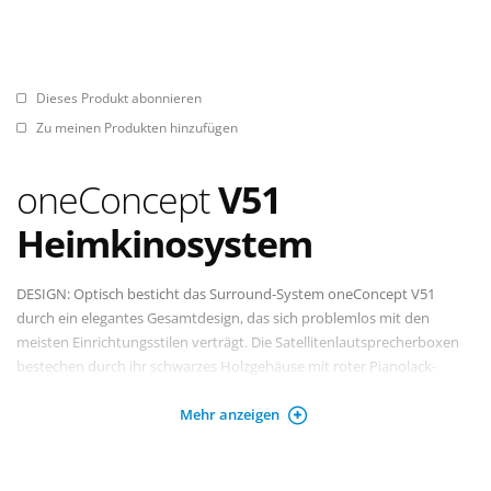
Dieses Produkt abonnieren
Zu meinen Produkten hinzufügen
oneConcept
V51
Heimkinosystem
DESIGN: Optisch besticht das Surround-System oneConcept V51
durch ein elegantes Gesamtdesign, das sich problemlos mit den
meisten Einrichtungsstilen verträgt. Die Satellitenlautsprecherboxen
bestechen durch ihr schwarzes Holzgehäuse mit roter Pianolack-
Optik. LAUTSTÄRKE: Sowohl die Lautstärke des Tieftöners, als auch die
Mehr anzeigen
der Satellitenlautsprecher kann rückseitig des Aktivsubwoofers
separat feingeregelt werden, um das Klangbild optimal an allen
Raumverhältnissen und Klangvorlieben gerecht anzupassen.