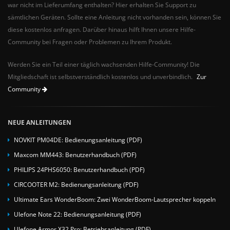
war nicht im Lieferumfang enthalten? Hier erhalten Sie Support zu
sämtlichen Geräten. Sollte eine Anleitung nicht vorhanden sein, können Sie
diese kostenlos anfragen. Darüber hinaus hilft Ihnen unsere Hilfe-
Community bei Fragen oder Problemen zu Ihrem Produkt.
Werden Sie ein Teil einer täglich wachsenden Hilfe-Community! Die
Mitgliedschaft ist selbstverständlich kostenlos und unverbindlich.
Zur
Community
NEUE ANLEITUNGEN
NOVKIT PM04DE: Bedienungsanleitung (PDF)
Maxcom MM443: Benutzerhandbuch (PDF)
PHILIPS 24PHS6050: Benutzerhandbuch (PDF)
CIRCOOTER M2: Bedienungsanleitung (PDF)
Ultimate Ears WonderBoom: Zwei WonderBoom-Lautsprecher koppeln
Ulefone Note 22: Bedienungsanleitung (PDF)
Ulefone Armor X32 Pro: Betriebsanleitung (PDF)