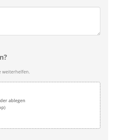
n?
 weiterhelfen.
lder ablegen
op)