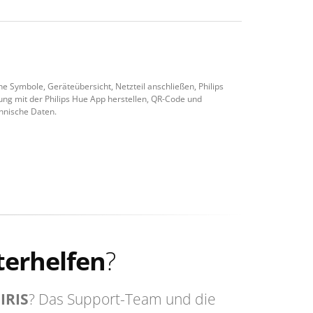
he Symbole, Geräteübersicht, Netzteil anschließen, Philips
ung mit der Philips Hue App herstellen, QR-Code und
chnische Daten.
terhelfen
?
 IRIS
? Das Support-Team und die