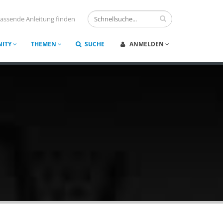
assende Anleitung finden
ITY
THEMEN
SUCHE
ANMELDEN