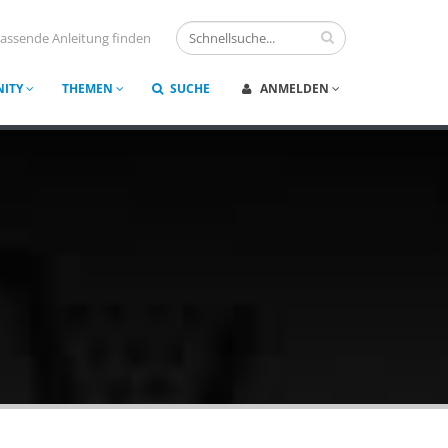
assende Anleitung finden
ITY
THEMEN
SUCHE
ANMELDEN