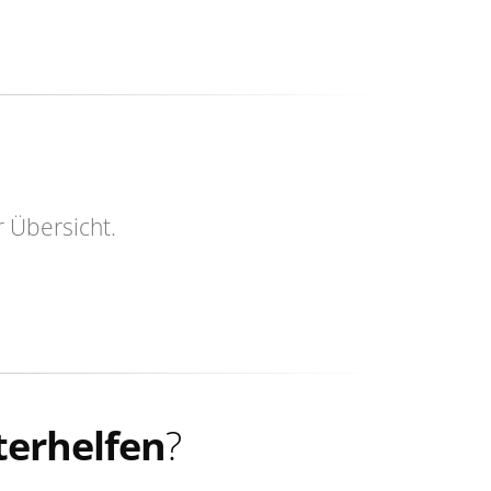
r Übersicht.
terhelfen
?