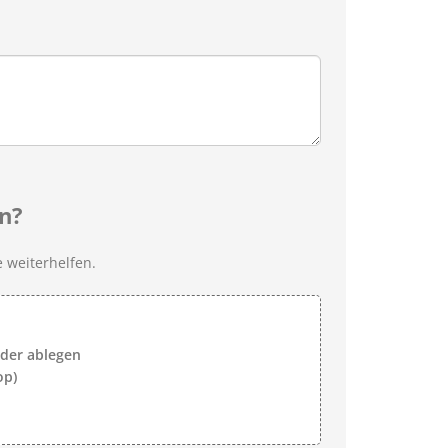
n?
 weiterhelfen.
lder ablegen
op)