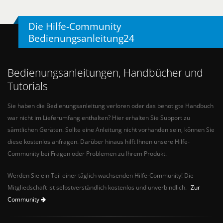
Die Hilfe-Community
Bedienungsanleitung24
Bedienungsanleitungen, Handbücher und
Tutorials
Sie haben die Bedienungsanleitung verloren oder das benötigte Handbuch
war nicht im Lieferumfang enthalten? Hier erhalten Sie Support zu
sämtlichen Geräten. Sollte eine Anleitung nicht vorhanden sein, können Sie
diese kostenlos anfragen. Darüber hinaus hilft Ihnen unsere Hilfe-
Community bei Fragen oder Problemen zu Ihrem Produkt.
Werden Sie ein Teil einer täglich wachsenden Hilfe-Community! Die
Mitgliedschaft ist selbstverständlich kostenlos und unverbindlich.
Zur
Community