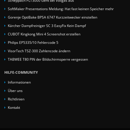
Scheppach PLT3000 Geht bei Vollgas aus
SoftMaker Presentations Meldung: Hat fast keinen Speicher mehr
Gorenje OptiBake BPSA 6747 Kurzzeitwecker einstellen
Kärcher Dampfreiniger SC 3 EasyFix Kein Dampf
CUBOT Kingkong Mini 4 Screenshot erstellen
Philips EP5335/10 Fehlercode 5
VisorTech TSZ-300 Zahlencode ändern
TABWEE T80 PIN der Bildschirmsperre vergessen
HILFE-COMMUNITY
Informationen
Über uns
Richtlinien
Kontakt