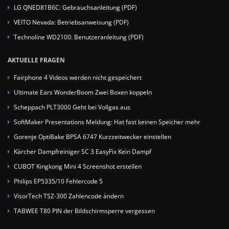
LG QNED81B6C: Gebrauchsanleitung (PDF)
VEITO Nevada: Betriebsanweisung (PDF)
Technoline WD2100: Benutzeranleitung (PDF)
AKTUELLE FRAGEN
Fairphone 4 Videos werden nicht gespeichert
Ultimate Ears WonderBoom Zwei Boxen koppeln
Scheppach PLT3000 Geht bei Vollgas aus
SoftMaker Presentations Meldung: Hat fast keinen Speicher mehr
Gorenje OptiBake BPSA 6747 Kurzzeitwecker einstellen
Kärcher Dampfreiniger SC 3 EasyFix Kein Dampf
CUBOT Kingkong Mini 4 Screenshot erstellen
Philips EP5335/10 Fehlercode 5
VisorTech TSZ-300 Zahlencode ändern
TABWEE T80 PIN der Bildschirmsperre vergessen