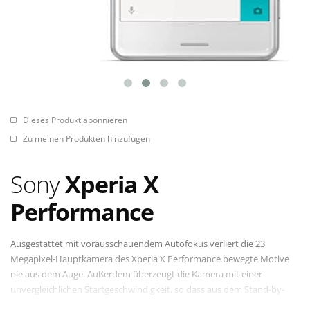
Dieses Produkt abonnieren
Zu meinen Produkten hinzufügen
Sony
Xperia X
Performance
Ausgestattet mit vorausschauendem Autofokus verliert die 23
Megapixel-Hauptkamera des Xperia X Performance bewegte Motive
nie aus dem Auge. Außerdem überzeugt die Kamera mit einer
unvergleichlichen Startgeschwindigkeit, so dass aus dem Stand-by-
Modus bis zum fertigen Foto weniger als eine Sekunde vergeht. In