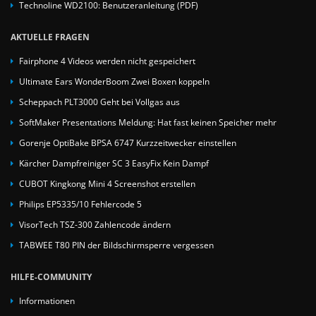
Technoline WD2100: Benutzeranleitung (PDF)
AKTUELLE FRAGEN
Fairphone 4 Videos werden nicht gespeichert
Ultimate Ears WonderBoom Zwei Boxen koppeln
Scheppach PLT3000 Geht bei Vollgas aus
SoftMaker Presentations Meldung: Hat fast keinen Speicher mehr
Gorenje OptiBake BPSA 6747 Kurzzeitwecker einstellen
Kärcher Dampfreiniger SC 3 EasyFix Kein Dampf
CUBOT Kingkong Mini 4 Screenshot erstellen
Philips EP5335/10 Fehlercode 5
VisorTech TSZ-300 Zahlencode ändern
TABWEE T80 PIN der Bildschirmsperre vergessen
HILFE-COMMUNITY
Informationen