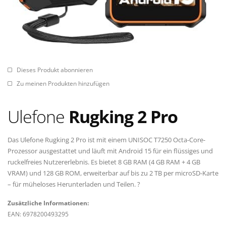
Dieses Produkt abonnieren
Zu meinen Produkten hinzufügen
Ulefone
Rugking 2 Pro
Das Ulefone Rugking 2 Pro ist mit einem UNISOC T7250 Octa-Core-
Prozessor ausgestattet und läuft mit Android 15 für ein flüssiges und
ruckelfreies Nutzererlebnis. Es bietet 8 GB RAM (4 GB RAM + 4 GB
VRAM) und 128 GB ROM, erweiterbar auf bis zu 2 TB per microSD-Karte
– für müheloses Herunterladen und Teilen. ?
Zusätzliche Informationen:
EAN: 6978200493295