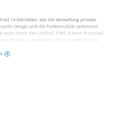
id 14 betrieben, das die Verwaltung privater
isuelle Design und die Funktionalität verbessert
wird auch durch den UNISOC T765, 8-Kern-Prozessor
en Betrieb zu erreichen und die beste Display-
en
ler Speicher) + 128GB ROM + 1TB SD Erweiterung.
instellen), das Telefon ist mit einem Dual-SIM-Slot
 einer SIM-Karte + einer Micro-SD-Karte
ip für höchste Geschwindigkeit und Leistung.