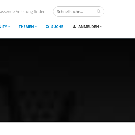
assende Anleitung finden
ITY
THEMEN
SUCHE
ANMELDEN