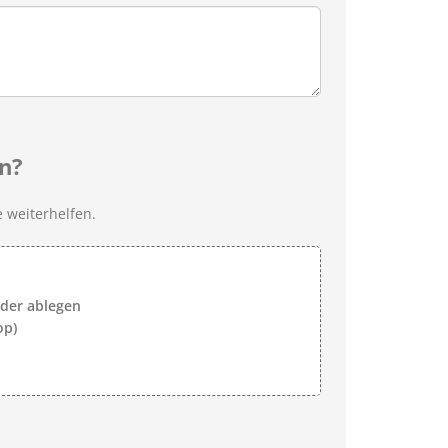
n?
 weiterhelfen.
lder ablegen
op)