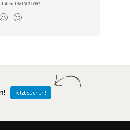
mit dem UMIDIGI G9?
n!
Jetzt suchen!