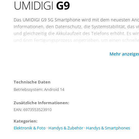
UMIDIGI
G9
Das UMIDIGI G9 5G Smartphone wird mit dem neuesten Andro
Informationen, den Datenschutz, die Systemstabilität, das v
und gleichzeitig die Akkulaufzeit des Telefons erhöht. Es 
und 6nm Fertigungsprozess angetrieben, um einen schneller
Erfahrung zu bieten.
Mehr anzeig
UMIDIGI G9 5G handy hat 12GB RAM (6GB RAM + 6GB virtuel
(Einstellungen - Speichererweiterung - Virtuellen Speicher e
ausgestattet, der die Verwendung von zwei SIM-Karten oder
unterstützt, und verfügt über einen leistungsstarken 5G-Ch
Technische Daten
Betriebssystem: Android 14
Zusätzliche Informationen:
EAN: 6973553523910
Kategorien:
Elektronik & Foto
·
Handys & Zubehör
·
Handys & Smartphones