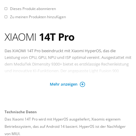
Dieses Produkt abonnieren
Zu meinen Produkten hinzufügen
XIAOMI
14T Pro
Das XIAOMI 14T Pro beeindruckt mit Xiaomi HyperOS, das die
Leistung von CPU, GPU, NPU und ISP optimal vereint. Ausgestattet mit
dem MediaTek Dimensity 9300+ bietet es erstklassige Rechenleistung
und innovative KI-Funktionen. Der angepasste Light Fusion 900
Bildsensor sorgt mit einem Dynamikbereich von 13,5EV und einer
Mehr anzeigen
Farbtiefe von 14bit für außergewöhnliche Details in jeder Beleuchtung.
Betriebssystem: HyperOS basierend auf Android 14.
Dank einer Akkukapazität von 5000mAh und HyperCharge-
Technologie mit 120W kabelgebundenem und 50W kabellosem Laden
Technische Daten
ist es bestens für den Alltag gerüstet. Funktionen wie „Einkreisen und
Das Xiaomi 14T Pro wird mit HyperOS ausgeliefert, Xiaomis eigenem
suchen“ erleichtern die Nutzung, indem Inhalte blitzschnell auf Google
Betriebssystem, das auf Android 14 basiert. HyperOS ist der Nachfolger
gefunden werden können.
von MIUI.