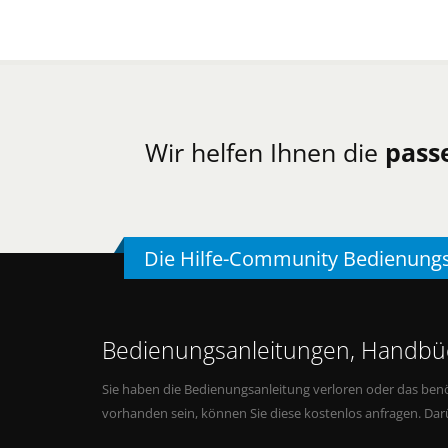
Wir helfen Ihnen die
pass
Die Hilfe-Community Bedienung
Bedienungsanleitungen, Handbüc
Sie haben die Bedienungsanleitung verloren oder das benö
vorhanden sein, können Sie diese kostenlos anfragen. Da