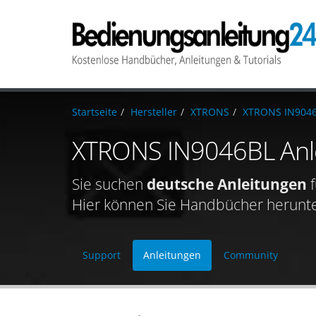
Startseite
Hersteller
XTRONS
XTRONS IN904
XTRONS IN9046BL Anl
Sie suchen
deutsche Anleitungen
f
Hier können Sie Handbücher herunterl
Support
Anleitungen
Community