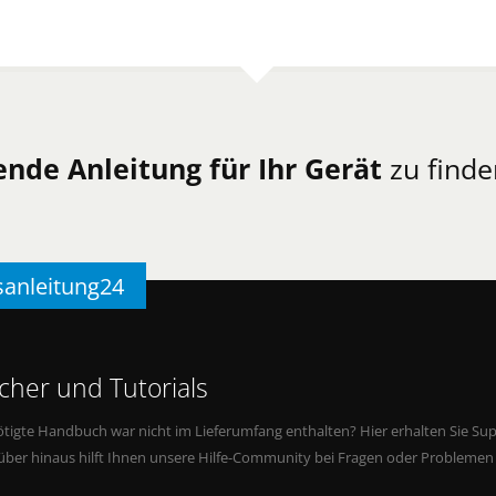
ende Anleitung für Ihr Gerät
zu finde
sanleitung24
her und Tutorials
tigte Handbuch war nicht im Lieferumfang enthalten? Hier erhalten Sie Supp
rüber hinaus hilft Ihnen unsere Hilfe-Community bei Fragen oder Problemen