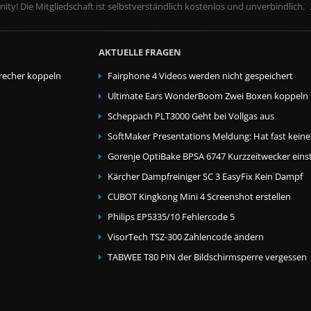
ity! Die Mitgliedschaft ist selbstverständlich kostenlos und unverbindlich.
AKTUELLE FRAGEN
echer koppeln
Fairphone 4 Videos werden nicht gespeichert
Ultimate Ears WonderBoom Zwei Boxen koppeln
Scheppach PLT3000 Geht bei Vollgas aus
SoftMaker Presentations Meldung: Hat fast kein
Gorenje OptiBake BPSA 6747 Kurzzeitwecker einst
Kärcher Dampfreiniger SC 3 EasyFix Kein Dampf
CUBOT Kingkong Mini 4 Screenshot erstellen
Philips EP5335/10 Fehlercode 5
VisorTech TSZ-300 Zahlencode ändern
TABWEE T80 PIN der Bildschirmsperre vergessen