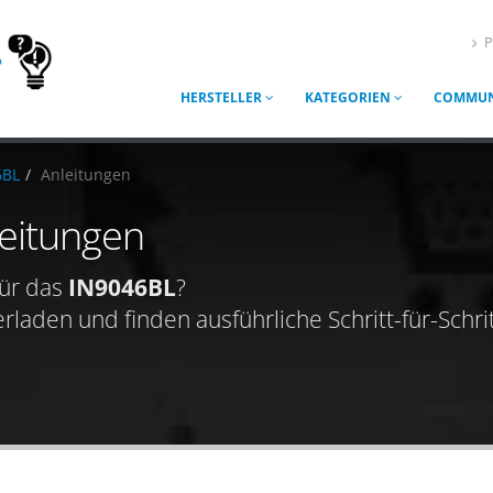
P
HERSTELLER
KATEGORIEN
COMMUN
6BL
Anleitungen
eitungen
ür das
IN9046BL
?
aden und finden ausführliche Schritt-für-Schrit