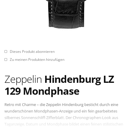
Dieses Produkt abonnieren
Zu meinen Produkten hinzufügen
Zeppelin
Hindenburg LZ
129 Mondphase
Retro mit Charme – die Zeppelin Hindenburg besticht durch eine
wunderschönen Mondphasen-Anzeige und ein fein gearbeitetes
silbernes Sonnenschliff-Zifferblatt. Der Chronographen-Look aus
Taganzeige, Datum und Mondphase bildet einen feinen stilistischen
Kontrast zu dem betont klassischen Design - zusammen mit dem edel