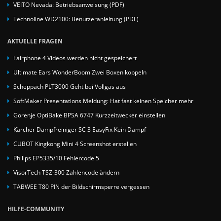
VEITO Nevada: Betriebsanweisung (PDF)
Technoline WD2100: Benutzeranleitung (PDF)
AKTUELLE FRAGEN
Fairphone 4 Videos werden nicht gespeichert
Ultimate Ears WonderBoom Zwei Boxen koppeln
Scheppach PLT3000 Geht bei Vollgas aus
SoftMaker Presentations Meldung: Hat fast keinen Speicher mehr
Gorenje OptiBake BPSA 6747 Kurzzeitwecker einstellen
Kärcher Dampfreiniger SC 3 EasyFix Kein Dampf
CUBOT Kingkong Mini 4 Screenshot erstellen
Philips EP5335/10 Fehlercode 5
VisorTech TSZ-300 Zahlencode ändern
TABWEE T80 PIN der Bildschirmsperre vergessen
HILFE-COMMUNITY