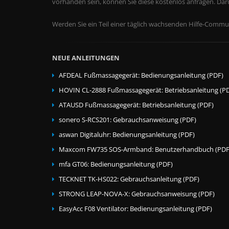
vorhanden sein, können Sie diese kostenlos anfragen. Da
Werden Sie ein Teil einer täglich wachsenden Hilfe-Commun
NEUE ANLEITUNGEN
AFDEAL Fußmassagegerät: Bedienungsanleitung (PDF)
HOVIN CL-2888 Fußmassagegerät: Betriebsanleitung (P
ATAUSD Fußmassagegerät: Betriebsanleitung (PDF)
sonero S-RCS201: Gebrauchsanweisung (PDF)
aswan Digitaluhr: Bedienungsanleitung (PDF)
Maxcom FW735 SOS-Armband: Benutzerhandbuch (PDF
mfa GT06: Bedienungsanleitung (PDF)
TECKNET TK-HS022: Gebrauchsanleitung (PDF)
STRONG LEAP-NOVA-X: Gebrauchsanweisung (PDF)
EasyAcc F08 Ventilator: Bedienungsanleitung (PDF)