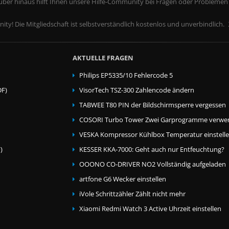
rüber hinaus hilft Ihnen unsere Hilfe-Community bei Fragen oder Problemen
ity! Die Mitgliedschaft ist selbstverständlich kostenlos und unverbindlich.
AKTUELLE FRAGEN
Philips EP5335/10 Fehlercode 5
DF)
VisorTech TSZ-300 Zahlencode ändern
TABWEE T80 PIN der Bildschirmsperre vergessen
COSORI Turbo Tower Zwei Garprogramme verwe
VESKA Kompressor Kühlbox Temperatur einstell
)
KESSER KKA-7000: Geht auch nur Entfeuchtung?
OOONO CO-DRIVER NO2 Vollständig aufgeladen
artfone G6 Wecker einstellen
iVole Schrittzähler Zählt nicht mehr
Xiaomi Redmi Watch 3 Active Uhrzeit einstellen