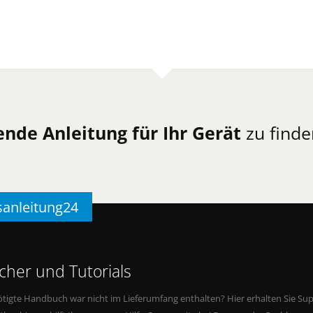
ende Anleitung für Ihr Gerät
zu finde
sanleitung24
her und Tutorials
tigte Handbuch war nicht im Lieferumfang enthalten? Hier erhalten Sie Supp