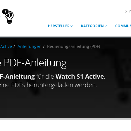
P
HERSTELLER
KATEGORIEN
COMMUN
Active
Anleitungen
Bedienungsanleitung (PDF)
e PDF-Anleitung
F-Anleitung
für die
Watch S1 Active
.
elne PDFs heruntergeladen werden.