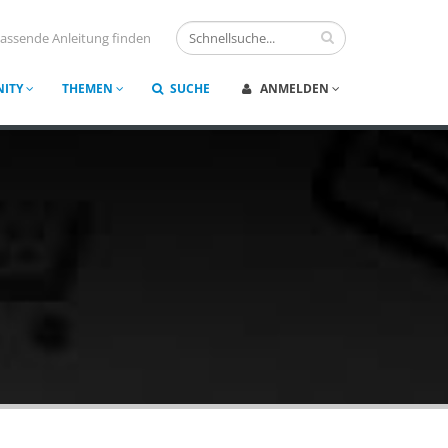
assende Anleitung finden
ITY
THEMEN
SUCHE
ANMELDEN