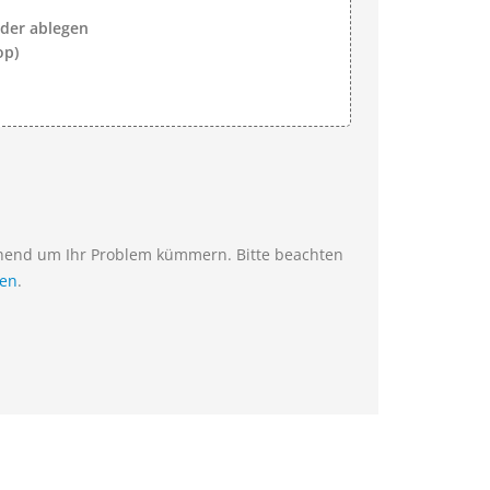
lder ablegen
op)
ehend um Ihr Problem kümmern. Bitte beachten
ien
.