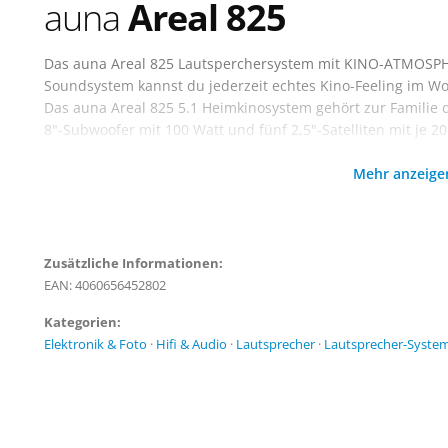
auna
Areal 825
Das auna Areal 825 Lautsperchersystem mit KINO-ATMOSPH
Soundsystem kannst du jederzeit echtes Kino-Feeling im
Das auna Areal 825 5.1 Heimkinosystem gehört zur Familie
8"-Subwoofer mit 100 Watt und fünf 2,5"-Satelliten mit je
& BEQUEM: Nutze die eingebaute Bluetooth-Funktion der aun
Mehr anzeig
Streaming vom Smartphone oder Tablet. MIKROFONE: Auch 
6,3 mm großen Eingängen an der Vorderseite des Subwoofer
überzeugt das auna Areal 825 Surround-System auf ganzer 
ideal in jedes Wohnambiente ein.
Zusätzliche Informationen:
EAN: 4060656452802
Kategorien:
Elektronik & Foto
·
Hifi & Audio
·
Lautsprecher
·
Lautsprecher-Syste