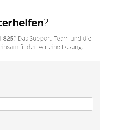
terhelfen
?
l 825
? Das Support-Team und die
insam finden wir eine Lösung.