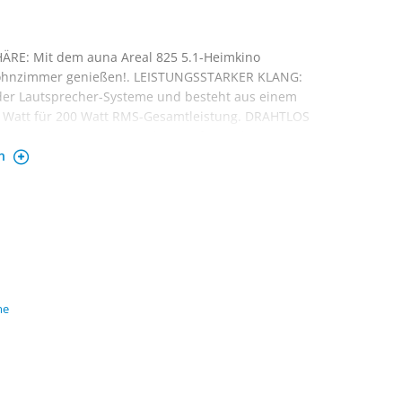
ÄRE: Mit dem auna Areal 825 5.1-Heimkino
 Wohnzimmer genießen!. LEISTUNGSSTARKER KLANG:
 der Lautsprecher-Systeme und besteht aus einem
 20 Watt für 200 Watt RMS-Gesamtleistung. DRAHTLOS
a Areal 825 5.1 Latsprecher 5.1 für Audio-
en
zwei kabelgebundene Mikrofone finden mit zwei
s ihren Anschlussort. DESIGN: Auch optisch
Linie und fügt sich dank elegantem Gesamtdesign
me