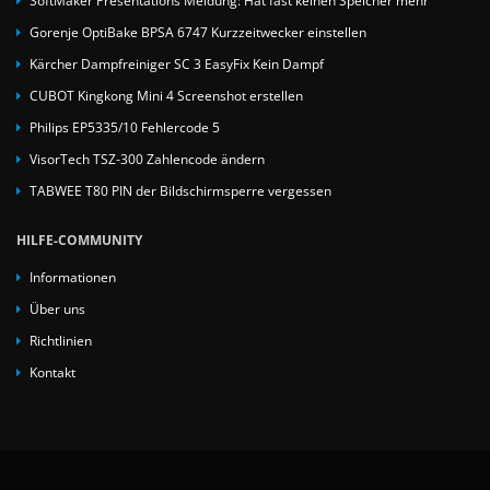
SoftMaker Presentations Meldung: Hat fast keinen Speicher mehr
Gorenje OptiBake BPSA 6747 Kurzzeitwecker einstellen
Kärcher Dampfreiniger SC 3 EasyFix Kein Dampf
CUBOT Kingkong Mini 4 Screenshot erstellen
Philips EP5335/10 Fehlercode 5
VisorTech TSZ-300 Zahlencode ändern
TABWEE T80 PIN der Bildschirmsperre vergessen
HILFE-COMMUNITY
Informationen
Über uns
Richtlinien
Kontakt