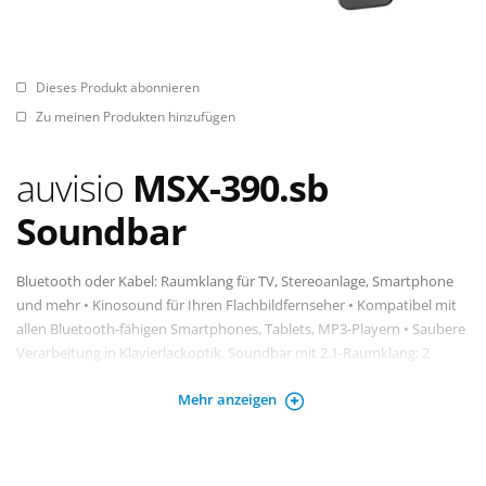
Dieses Produkt abonnieren
Zu meinen Produkten hinzufügen
auvisio
MSX-390.sb
Soundbar
Bluetooth oder Kabel: Raumklang für TV, Stereoanlage, Smartphone
und mehr • Kinosound für Ihren Flachbildfernseher • Kompatibel mit
allen Bluetooth-fähigen Smartphones, Tablets, MP3-Playern • Saubere
Verarbeitung in Klavierlackoptik. Soundbar mit 2.1-Raumklang: 2
Lautsprecher, 1 Subwoofer • Kinosound für Ihren Flachbildfernseher •
Mehr anzeigen
8-stelliges LED-Display • Anschlüsse: Cinch, USB 2.0-Port, SD-Kartenslot,
Koaxial. Bluetooth 4.0:A2DP, AVRCP, bis 10 m Reichweite • Spielt Ihre
Lieblingshits von iPod, iPhone, MP3-Player, USB-Stick (bis 8 GB), SD-
Karte (bis 8 GB) oder Radio • Ausgangsleistung: 22 Watt RMS