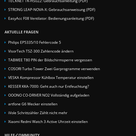
TECKNET TK-HS022: Gebrauchsanleitung (PDF)
STRONG LEAP-NOVA-X: Gebrauchsanweisung (PDF)
EasyAcc F08 Ventilator: Bedienungsanleitung (PDF)
AKTUELLE FRAGEN
Philips EP5335/10 Fehlercode 5
VisorTech TSZ-300 Zahlencode ändern
TABWEE T80 PIN der Bildschirmsperre vergessen
COSORI Turbo Tower Zwei Garprogramme verwenden
VESKA Kompressor Kühlbox Temperatur einstellen
KESSER KKA-7000: Geht auch nur Entfeuchtung?
OOONO CO-DRIVER NO2 Vollständig aufgeladen
artfone G6 Wecker einstellen
iVole Schrittzähler Zählt nicht mehr
Xiaomi Redmi Watch 3 Active Uhrzeit einstellen
HILFE-COMMUNITY