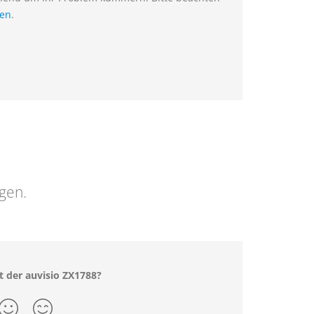
ien
.
ngen.
t der auvisio ZX1788?