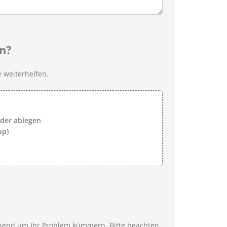
n?
 weiterhelfen.
lder ablegen
op)
ehend um Ihr Problem kümmern. Bitte beachten