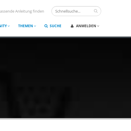
assende Anleitung finden
ITY
THEMEN
SUCHE
ANMELDEN