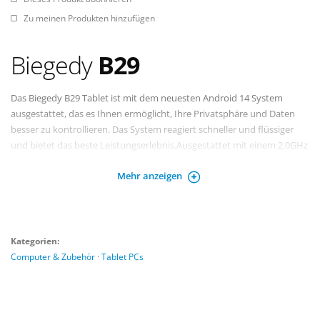
Zu meinen Produkten hinzufügen
Biegedy
B29
Das Biegedy B29 Tablet ist mit dem neuesten Android 14 System
ausgestattet, das es Ihnen ermöglicht, Ihre Privatsphäre und Daten
besser zu kontrollieren. Das System reagiert schneller und flüssiger
und bietet das beste Leistungserlebnis.Ausgestattet mit einem 2.0GHz
Octa-Core-Prozessor, wird die Leistung des Tablets durch schnellere
Mehr anzeigen
Ausführung und Kompatibilität verbessert.Es unterstützt WiFi 6-
Verbindung mit einem stabilen Signal und geringerer Latenz, so dass
das Android 14-Tablet flüssiger und schneller wird.
Kategorien:
Computer & Zubehör
·
Tablet PCs