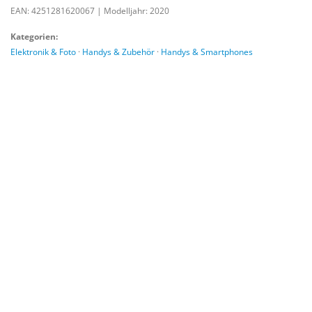
Tage mit einer Ladung. Bleiben Sie immer in Verbindung. Android 10
EAN: 4251281620067
|
Modelljahr: 2020
Betriebssystem.
Kategorien:
Elektronik & Foto
·
Handys & Zubehör
·
Handys & Smartphones