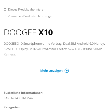
Dieses Produkt abonnieren
Zu meinen Produkten hinzufügen
DOOGEE
X10
DOOGEE X10 Smartphone ohne Vertrag, Dual SIM Android 6.0 Handy,
5 Zoll HD Display, MT6570 Prozessor Cortex-A7@1.3 GHz und 5.0MP
Kamera.
BRAND NEW MEDIATEK QUAD-CORE MTK6570 - Das erste Smartphone
Mehr anzeigen
läuft auf MediaTek MT6570 Prozessor, geboren für Strom sparen.
SENSE OF SECURITY kommt aus 3360mAh GROSSER BATTERIE -
Angetrieben von einer 3360mAh Polymer-Batterie, unterstützt es 16-
Tage-Standby und 20-Stunden-Telefongespräch. CLASSIC IPS SCREEN -
Ein 5,0-Zoll-IPS-Bildschirm wird in X10 mit einem 178 ° breiten
Zusätzliche Informationen:
Sichtwinkel angewendet. Seine Vorteile zeichnen sich besonders beim
EAN: 6924351612542
Spielen von Videos aus. BE Ein professioneller Fotograf mit 5MP
Kategorien:
Kamera - Genießen Sie das Glück des Schießens mit X10; 5MP Kamera