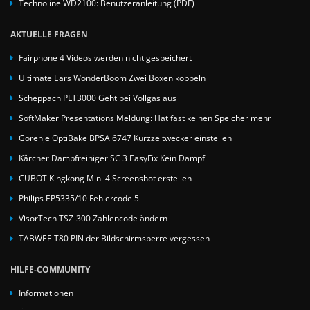
Technoline WD2100: Benutzeranleitung (PDF)
AKTUELLE FRAGEN
Fairphone 4 Videos werden nicht gespeichert
Ultimate Ears WonderBoom Zwei Boxen koppeln
Scheppach PLT3000 Geht bei Vollgas aus
SoftMaker Presentations Meldung: Hat fast keinen Speicher mehr
Gorenje OptiBake BPSA 6747 Kurzzeitwecker einstellen
Kärcher Dampfreiniger SC 3 EasyFix Kein Dampf
CUBOT Kingkong Mini 4 Screenshot erstellen
Philips EP5335/10 Fehlercode 5
VisorTech TSZ-300 Zahlencode ändern
TABWEE T80 PIN der Bildschirmsperre vergessen
HILFE-COMMUNITY
Informationen