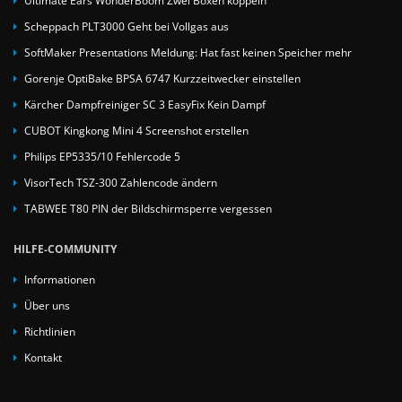
Ultimate Ears WonderBoom Zwei Boxen koppeln
Scheppach PLT3000 Geht bei Vollgas aus
SoftMaker Presentations Meldung: Hat fast keinen Speicher mehr
Gorenje OptiBake BPSA 6747 Kurzzeitwecker einstellen
Kärcher Dampfreiniger SC 3 EasyFix Kein Dampf
CUBOT Kingkong Mini 4 Screenshot erstellen
Philips EP5335/10 Fehlercode 5
VisorTech TSZ-300 Zahlencode ändern
TABWEE T80 PIN der Bildschirmsperre vergessen
HILFE-COMMUNITY
Informationen
Über uns
Richtlinien
Kontakt