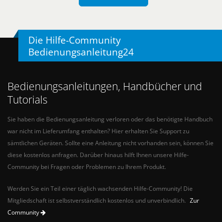
Die Hilfe-Community
Bedienungsanleitung24
Bedienungsanleitungen, Handbücher und
Tutorials
Sie haben die Bedienungsanleitung verloren oder das benötigte Handbuch
war nicht im Lieferumfang enthalten? Hier erhalten Sie Support zu
sämtlichen Geräten. Sollte eine Anleitung nicht vorhanden sein, können Sie
diese kostenlos anfragen. Darüber hinaus hilft Ihnen unsere Hilfe-
Community bei Fragen oder Problemen zu Ihrem Produkt.
Werden Sie ein Teil einer täglich wachsenden Hilfe-Community! Die
Mitgliedschaft ist selbstverständlich kostenlos und unverbindlich.
Zur
Community