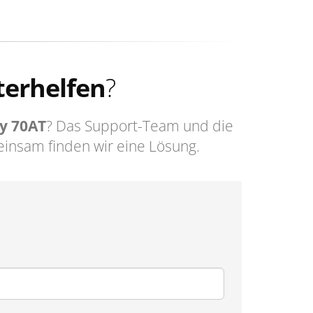
terhelfen
?
ty 70AT
? Das Support-Team und die
insam finden wir eine Lösung.