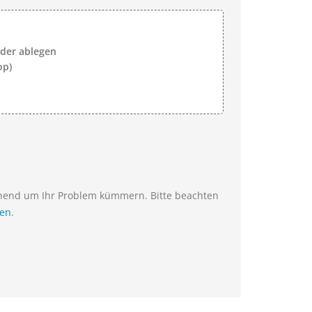
lder ablegen
op)
ehend um Ihr Problem kümmern. Bitte beachten
ien
.