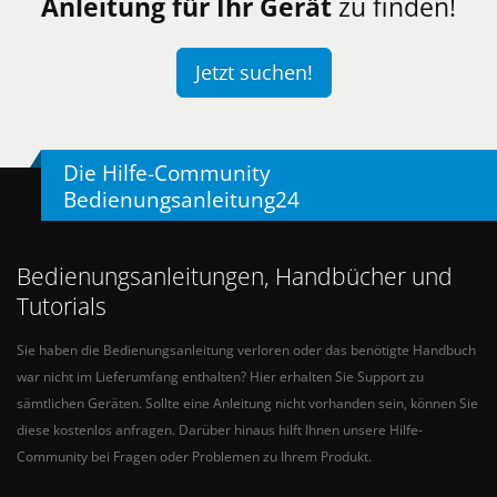
Anleitung für Ihr Gerät
zu finden!
Jetzt suchen!
Die Hilfe-Community
Bedienungsanleitung24
Bedienungsanleitungen, Handbücher und
Tutorials
Sie haben die Bedienungsanleitung verloren oder das benötigte Handbuch
war nicht im Lieferumfang enthalten? Hier erhalten Sie Support zu
sämtlichen Geräten. Sollte eine Anleitung nicht vorhanden sein, können Sie
diese kostenlos anfragen. Darüber hinaus hilft Ihnen unsere Hilfe-
Community bei Fragen oder Problemen zu Ihrem Produkt.