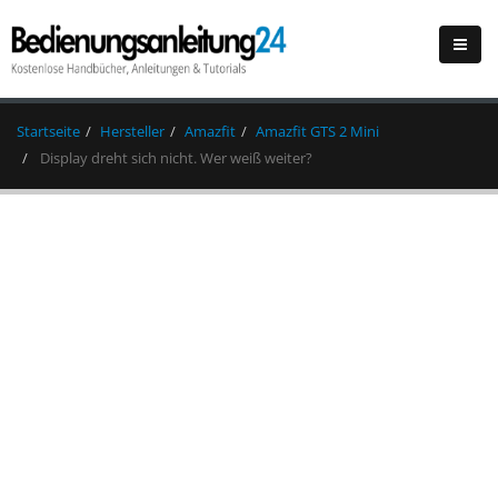
Startseite
Hersteller
Amazfit
Amazfit GTS 2 Mini
Display dreht sich nicht. Wer weiß weiter?