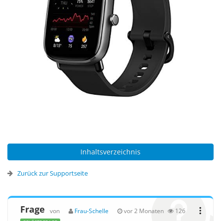
Inhaltsverzeichnis
Zurück zur Supportseite
Frage
von
Frau-Schelle
vor 2 Monaten
126