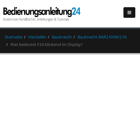
Startseite
Hersteller
Bauknecht
Bauknecht BAR2 KH8V2 IN
Was bedeutet F24 blinkend im Display?