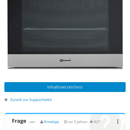
Inhaltsverzeichnis
Zurück zur Supportseite
Frage
von
Annekipp
vor 5 Jahren
827