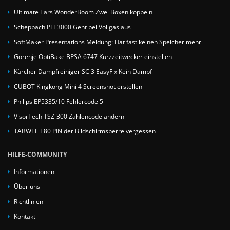
Ultimate Ears WonderBoom Zwei Boxen koppeln
Scheppach PLT3000 Geht bei Vollgas aus
SoftMaker Presentations Meldung: Hat fast keinen Speicher mehr
Gorenje OptiBake BPSA 6747 Kurzzeitwecker einstellen
Kärcher Dampfreiniger SC 3 EasyFix Kein Dampf
CUBOT Kingkong Mini 4 Screenshot erstellen
Philips EP5335/10 Fehlercode 5
VisorTech TSZ-300 Zahlencode ändern
TABWEE T80 PIN der Bildschirmsperre vergessen
HILFE-COMMUNITY
Informationen
Über uns
Richtlinien
Kontakt