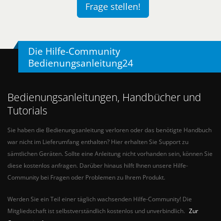
Frage stellen!
Die Hilfe-Community
Bedienungsanleitung24
Bedienungsanleitungen, Handbücher und
Tutorials
Sie haben die Bedienungsanleitung verloren oder das benötigte Handbuch
war nicht im Lieferumfang enthalten? Hier erhalten Sie Support zu
sämtlichen Geräten. Sollte eine Anleitung nicht vorhanden sein, können Sie
diese kostenlos anfragen. Darüber hinaus hilft Ihnen unsere Hilfe-
Community bei Fragen oder Problemen zu Ihrem Produkt.
Werden Sie ein Teil einer täglich wachsenden Hilfe-Community! Die
Mitgliedschaft ist selbstverständlich kostenlos und unverbindlich.
Zur