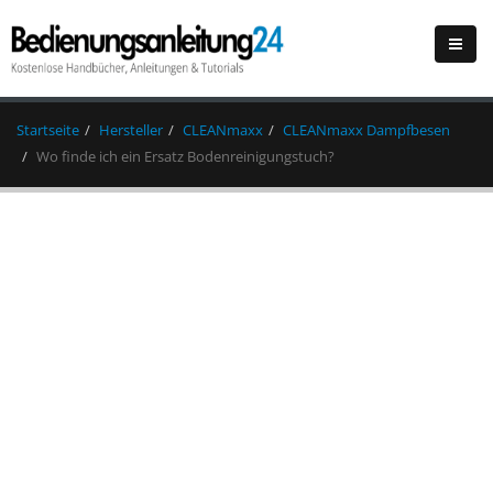
Startseite
Hersteller
CLEANmaxx
CLEANmaxx Dampfbesen
Wo finde ich ein Ersatz Bodenreinigungstuch?