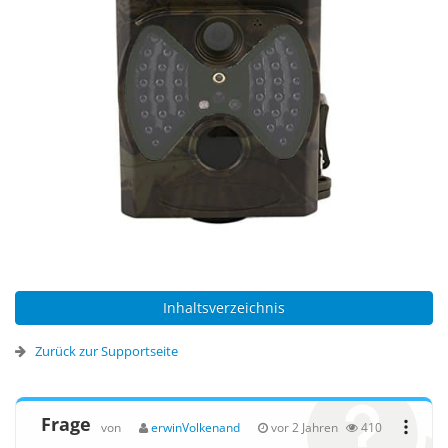
Inhaltsverzeichnis
Zurück zur Supportseite
Frage
von
erwinVolkenand
vor 2 Jahren
410