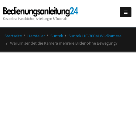
Startseite
Hersteller
Suntek
Suntek HC-300M Wildkamera
Warum sendet die Kamera mehrere Bilder ohne Bewegung?