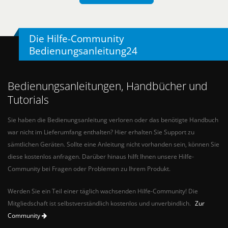
Die Hilfe-Community
Bedienungsanleitung24
Bedienungsanleitungen, Handbücher und
Tutorials
Sie haben die Bedienungsanleitung verloren oder das benötigte Handbuch
war nicht im Lieferumfang enthalten? Hier erhalten Sie Support zu
sämtlichen Geräten. Sollte eine Anleitung nicht vorhanden sein, können Sie
diese kostenlos anfragen. Darüber hinaus hilft Ihnen unsere Hilfe-
Community bei Fragen oder Problemen zu Ihrem Produkt.
Werden Sie ein Teil einer täglich wachsenden Hilfe-Community! Die
Mitgliedschaft ist selbstverständlich kostenlos und unverbindlich.
Zur
Community