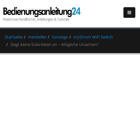
Startseite
Hersteller
Sonstige
myStrom WiFi Switch
Zeigt keine Solardaten an – Mögliche Ursachen?